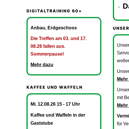
D
DIGITALTRAINING 60+
Anbau, Erdgeschoss
UNSER
Die Treffen am 03. und 17.
Unser
08.26 fallen aus.
Servic
Sommerpause!
wolle
Mehr dazu
Unse
Mehr
KAFFEE UND WAFFELN
Unse
mit B
Mi. 12.08.26
15 - 17 Uhr
Mehr
Kaffee und Waffeln in der
Verm
Gaststube
für V