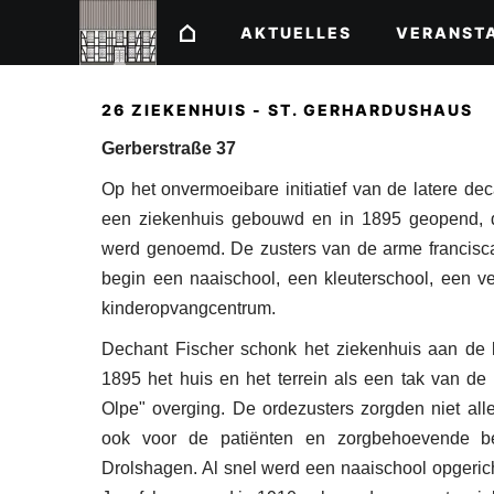
AKTUELLES
VERANST
26 ZIEKENHUIS - ST. GERHARDUSHAUS
Gerberstraße 37
Op het onvermoeibare initiatief van de latere d
een ziekenhuis gebouwd en in 1895 geopend, d
werd genoemd. De zusters van de arme francisca
begin een naaischool, een kleuterschool, een v
kinderopvangcentrum.
Dechant Fischer schonk het ziekenhuis aan de k
1895 het huis en het terrein als een tak van d
Olpe" overging. De ordezusters zorgden niet all
ook voor de patiënten en zorgbehoevende be
Drolshagen. Al snel werd een naaischool opgeric